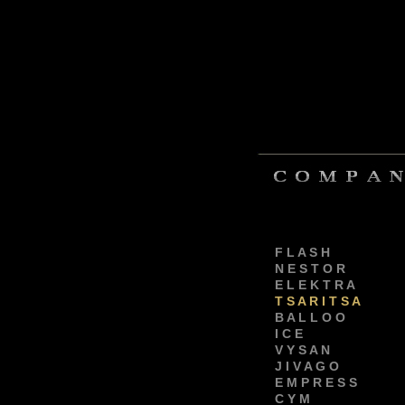
F L A S H
N E S T O R
E L E K T R A
T S A R I T S A
B A L L O O
I C E
V Y S A N
J I V A G O
E M P R E S S
C Y M