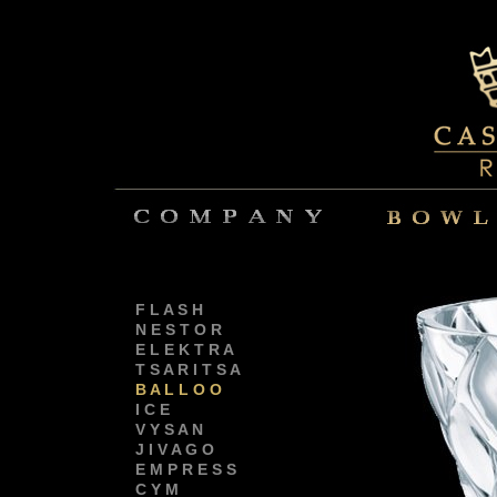
F L A S H
N E S T O R
E L E K T R A
T S A R I T S A
B A L L O O
I C E
V Y S A N
J I V A G O
E M P R E S S
C Y M